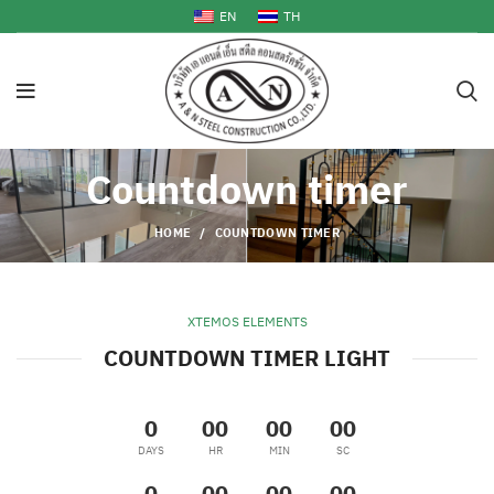
EN
TH
Countdown timer
HOME
COUNTDOWN TIMER
XTEMOS ELEMENTS
COUNTDOWN TIMER LIGHT
0
00
00
00
DAYS
HR
MIN
SC
0
00
00
00