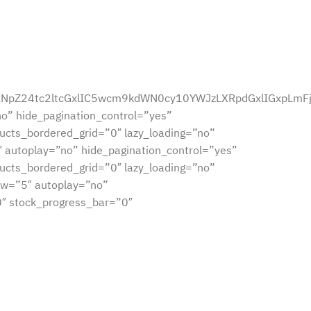
y1kZXNpZ24tc2ltcGxlIC5wcm9kdWN0cy10YWJzLXRpdGxlIGxp
o” hide_pagination_control=”yes”
cts_bordered_grid=”0″ lazy_loading=”no”
 autoplay=”no” hide_pagination_control=”yes”
cts_bordered_grid=”0″ lazy_loading=”no”
ew=”5″ autoplay=”no”
″ stock_progress_bar=”0″