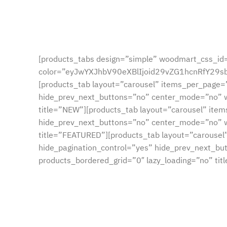
[products_tabs design=”simple” woodmart_css_id
color=”eyJwYXJhbV90eXBlIjoid29vZG1hcnRfY29
[products_tab layout=”carousel” items_per_page=
hide_prev_next_buttons=”no” center_mode=”no” w
title=”NEW”][products_tab layout=”carousel” ite
hide_prev_next_buttons=”no” center_mode=”no” w
title=”FEATURED”][products_tab layout=”carousel
hide_pagination_control=”yes” hide_prev_next_b
products_bordered_grid=”0″ lazy_loading=”no” tit