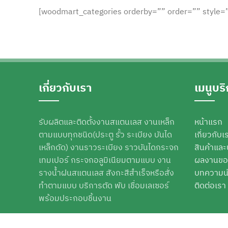
[woodmart_categories orderby=”” order=”” style=
เกี่ยวกับเรา
เมนูบร
รับผลิตและติดตั้งงานสแตนเลส งานเหล็ก
หน้าแรก
ตามแบบทุกชนิด(ประตู รั้ว ระเบียง บันได
เกี่ยวกับเ
เหล็กดัด) งานราวระเบียง ราวบันไดกระจก
สินค้าและ
เทมเปอร์ กระจกอลูมิเนียมตามแบบ งาน
ผลงานขอ
รางน้ำฝนสแตนเลส สังกะสีสำเร็จหรือสั่ง
บทความน
ทำตามแบบ บริการตัด พับ เชื่อมเลเซอร์
ติดต่อเรา
พร้อมประกอบชิ้นงาน