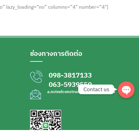
no” lazy_loading=”no” columns=”4″ number=”4″]
Phone
Facebook
ช่องทางการติดต่อ
Line
098-3817133
063-5939550
Contact us
a.nsteelconstruction22@gmail.com