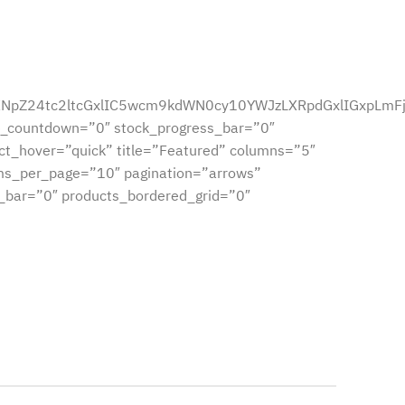
y1kZXNpZ24tc2ltcGxlIC5wcm9kdWN0cy10YWJzLXRpdGxlIGxp
le_countdown=”0″ stock_progress_bar=”0″
ct_hover=”quick” title=”Featured” columns=”5″
ems_per_page=”10″ pagination=”arrows”
s_bar=”0″ products_bordered_grid=”0″