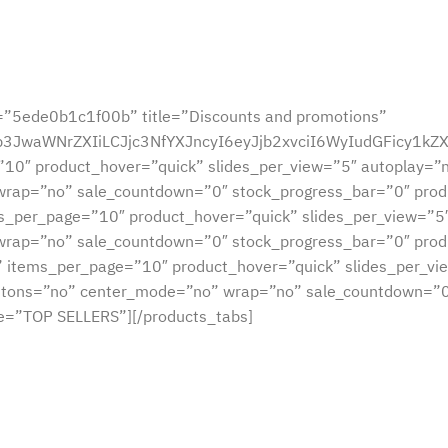
=”5ede0b1c1f00b” title=”Discounts and promotions”
sb3JwaWNrZXIiLCJjc3NfYXJncyI6eyJjb2xvciI6WyIudGFic
”10″ product_hover=”quick” slides_per_view=”5″ autoplay=”n
rap=”no” sale_countdown=”0″ stock_progress_bar=”0″ produ
ms_per_page=”10″ product_hover=”quick” slides_per_view=”5″
rap=”no” sale_countdown=”0″ stock_progress_bar=”0″ produ
” items_per_page=”10″ product_hover=”quick” slides_per_vi
uttons=”no” center_mode=”no” wrap=”no” sale_countdown=”0
le=”TOP SELLERS”][/products_tabs]