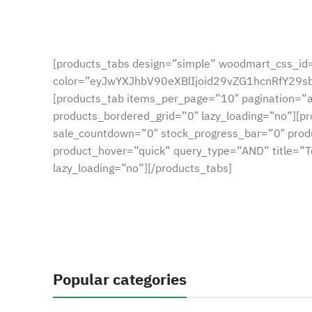
[products_tabs design=”simple” woodmart_css_id
color=”eyJwYXJhbV90eXBlIjoid29vZG1hcnRfY29
[products_tab items_per_page=”10″ pagination=”
products_bordered_grid=”0″ lazy_loading=”no”][p
sale_countdown=”0″ stock_progress_bar=”0″ prod
product_hover=”quick” query_type=”AND” title=”T
lazy_loading=”no”][/products_tabs]
Popular categories