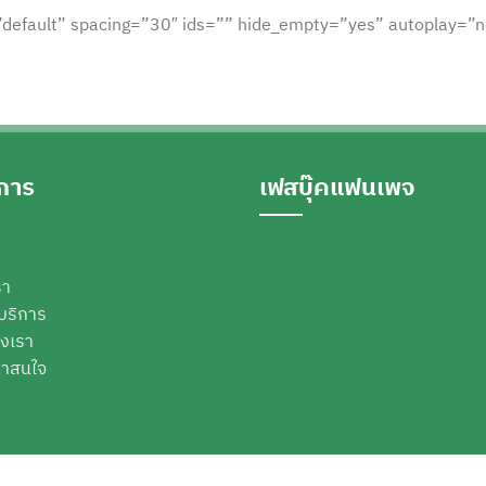
”default” spacing=”30″ ids=”” hide_empty=”yes” autoplay=”
ิการ
เฟสบุ๊คแฟนเพจ
รา
บริการ
งเรา
่าสนใจ