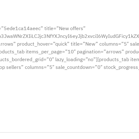
=”5ede1ca14aeec” title=”New offers”
sb3JwaWNrZXIiLCJjc3NfYXJncyI6eyJjb2xvciI6WyIudGFic
arrows” product_hover=”quick” title=”New” columns=”5″ sa
roducts_tab items_per_page=”10″ pagination=”arrows” produ
ucts_bordered_grid=”0″ lazy_loading=”no”][products_tab it
op sellers” columns=”5″ sale_countdown=”0″ stock_progres