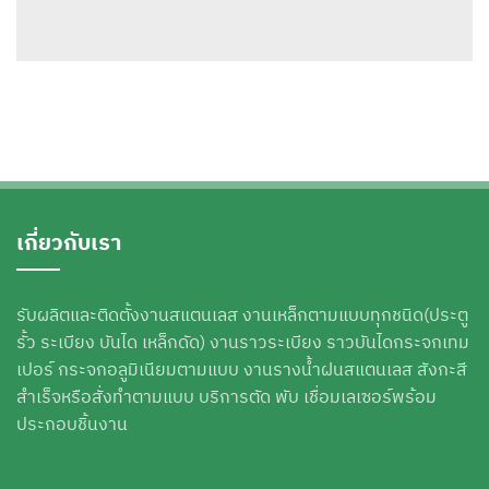
เกี่ยวกับเรา
รับผลิตและติดตั้งงานสแตนเลส งานเหล็กตามแบบทุกชนิด(ประตู
รั้ว ระเบียง บันได เหล็กดัด) งานราวระเบียง ราวบันไดกระจกเทม
เปอร์ กระจกอลูมิเนียมตามแบบ งานรางน้ำฝนสแตนเลส สังกะสี
สำเร็จหรือสั่งทำตามแบบ บริการตัด พับ เชื่อมเลเซอร์พร้อม
ประกอบชิ้นงาน
Phone