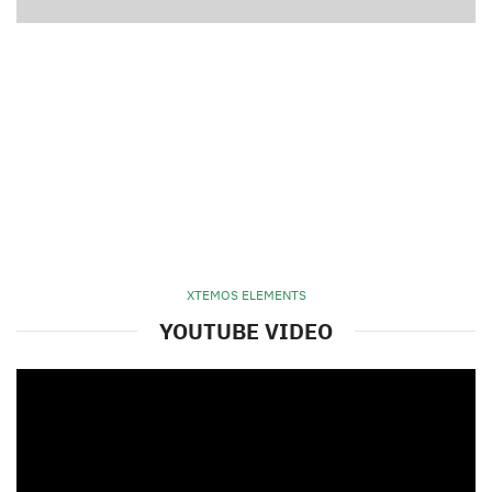
https://vimeo.com/153513185
XTEMOS ELEMENTS
YOUTUBE VIDEO