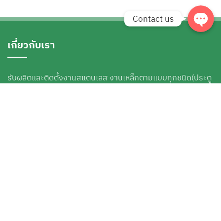
Contact us
เกี่ยวกับเรา
รับผลิตและติดตั้งงานสแตนเลส งานเหล็กตามแบบทุกชนิด(ประตู
รั้ว ระเบียง บันได เหล็กดัด) งานราวระเบียง ราวบันไดกระจกเทม
เปอร์ กระจกอลูมิเนียมตามแบบ งานรางน้ำฝนสแตนเลส สังกะสี
สำเร็จหรือสั่งทำตามแบบ บริการตัด พับ เชื่อมเลเซอร์พร้อม
ประกอบชิ้นงาน
เมนูบริการ
เฟสบุ๊คแฟนเพจ
หน้าแรก
เกี่ยวกับเรา