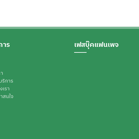
ิการ
เฟสบุ๊คแฟนเพจ
รา
บริการ
งเรา
่าสนใจ