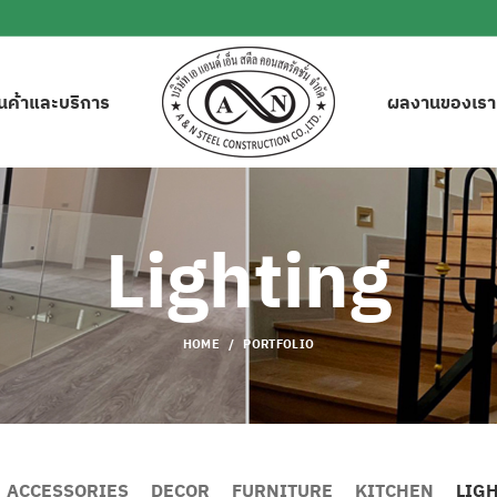
ินค้าและบริการ
ผลงานของเรา
Lighting
HOME
PORTFOLIO
ACCESSORIES
DECOR
FURNITURE
KITCHEN
LIG